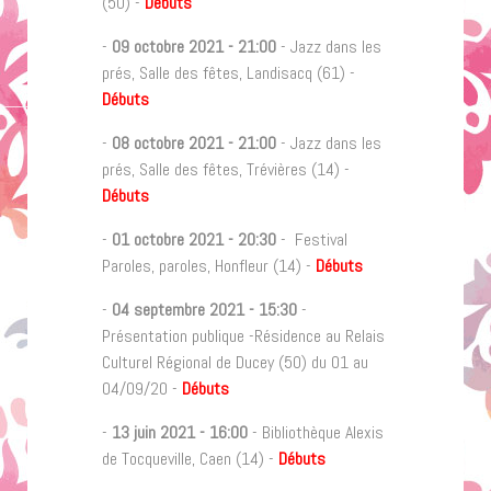
(50) -
Débuts
-
09 octobre 2021
-
21:00
- Jazz dans les
prés, Salle des fêtes, Landisacq (61) -
Débuts
-
08 octobre 2021
-
21:00
- Jazz dans les
prés, Salle des fêtes, Trévières (14) -
Débuts
-
01 octobre 2021
-
20:30
- Festival
Paroles, paroles, Honfleur (14) -
Débuts
-
04 septembre 2021
-
15:30
-
Présentation publique -Résidence au Relais
Culturel Régional de Ducey (50) du 01 au
04/09/20 -
Débuts
-
13 juin 2021
-
16:00
- Bibliothèque Alexis
de Tocqueville, Caen (14) -
Débuts