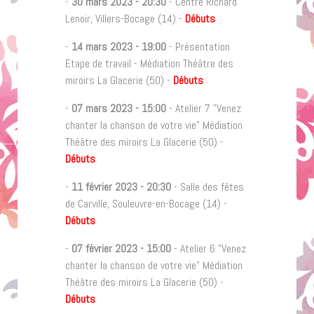
-
30 mars 2023
-
20:30
- Centre Richard
Lenoir, Villers-Bocage (14) -
Débuts
-
14 mars 2023
-
19:00
- Présentation
Etape de travail - Médiation Théâtre des
miroirs La Glacerie (50) -
Débuts
-
07 mars 2023
-
15:00
- Atelier 7 "Venez
chanter la chanson de votre vie" Médiation
Théâtre des miroirs La Glacerie (50) -
Débuts
-
11 février 2023
-
20:30
- Salle des fêtes
de Carville, Souleuvre-en-Bocage (14) -
Débuts
-
07 février 2023
-
15:00
- Atelier 6 "Venez
chanter la chanson de votre vie" Médiation
Théâtre des miroirs La Glacerie (50) -
Débuts