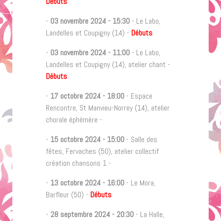
Débuts
-
03 novembre 2024
-
15:30
- Le Labo,
Landelles et Coupigny (14) -
Débuts
-
03 novembre 2024
-
11:00
- Le Labo,
Landelles et Coupigny (14), atelier chant -
Débuts
-
17 octobre 2024
-
18:00
- Espace
Rencontre, St Manvieu-Norrey (14), atelier
chorale éphémère -
-
15 octobre 2024
-
15:00
- Salle des
fêtes, Fervaches (50), atelier collectif
création chansons 1 -
-
13 octobre 2024
-
16:00
- Le Mora,
Barfleur (50) -
Débuts
-
28 septembre 2024
-
20:30
- La Halle,